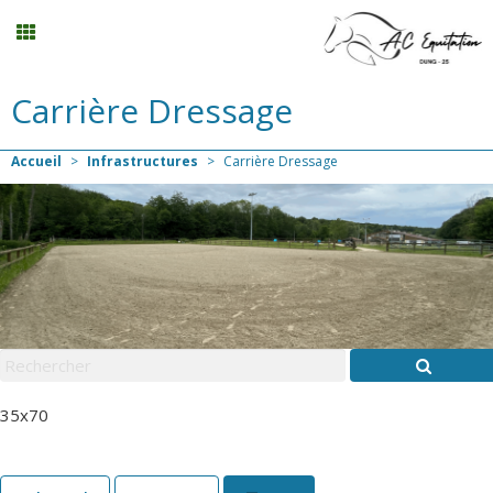
Carrière Dressage
Randonnée
Accueil
>
Infrastructures
>
Carrière Dressage
Planning
Menu
Mon compte
Panier
0
35x70
Contact