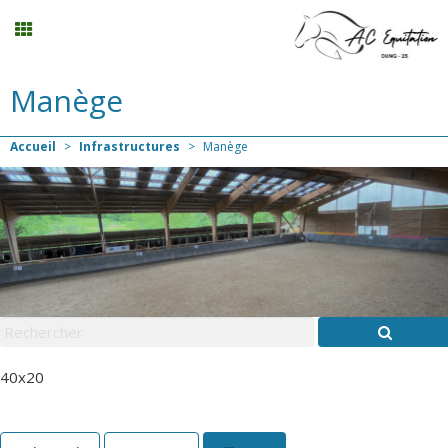
Manège
Randonnée
Accueil
>
Infrastructures
>
Manège
Planning
Menu
Mon compte
Panier
0
40x20
Contact